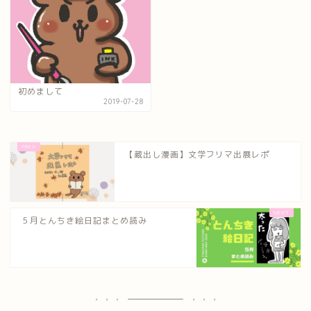
初めまして
2019-07-28
【蔵出し漫画】文学フリマ出展レポ
５月とんちき絵日記まとめ読み