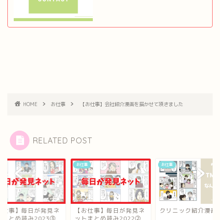
HOME
お仕事
【お仕事】会社紹介漫画を描かせて頂きました
RELATED POST
事
お仕事
お仕事
お仕事】毎日が発見ネ
クリニック紹介漫画
【お仕事】毎日が発
トまとめ読み2022②
ットまとめ読み202