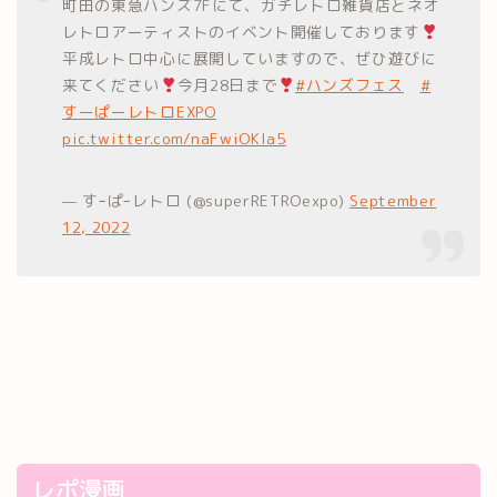
町田の東急ハンズ7Fにて、ガチレトロ雑貨店とネオ
レトロアーティストのイベント開催しております
平成レトロ中心に展開していますので、ぜひ遊びに
来てください
今月28日まで
#ハンズフェス
#
すーぱーレトロEXPO
pic.twitter.com/naFwiOKIa5
— すｰぱｰレトロ (@superRETROexpo)
September
12, 2022
レポ漫画