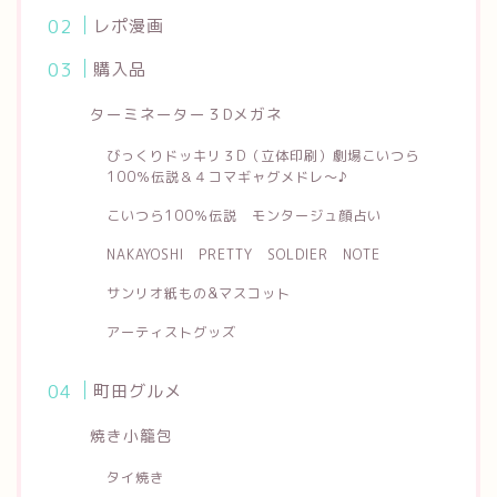
レポ漫画
購入品
ターミネーター３Dメガネ
びっくりドッキリ３D（立体印刷）劇場こいつら
100％伝説＆４コマギャグメドレ～♪
こいつら100％伝説 モンタージュ顔占い
NAKAYOSHI PRETTY SOLDIER NOTE
サンリオ紙もの&マスコット
アーティストグッズ
町田グルメ
焼き小籠包
タイ焼き