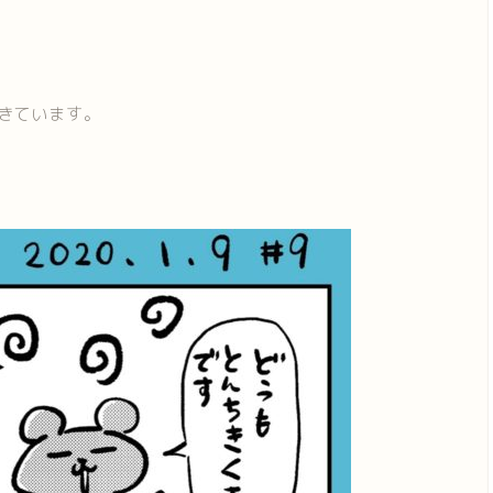
。
きています。