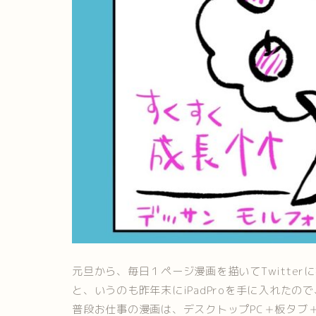
元旦から、毎日１ページ漫画を描いてTwitter
と、いうのも昨年末にiPadProを手に入れた
普段お仕事の漫画は、デスクトップPC＋板タブ＋